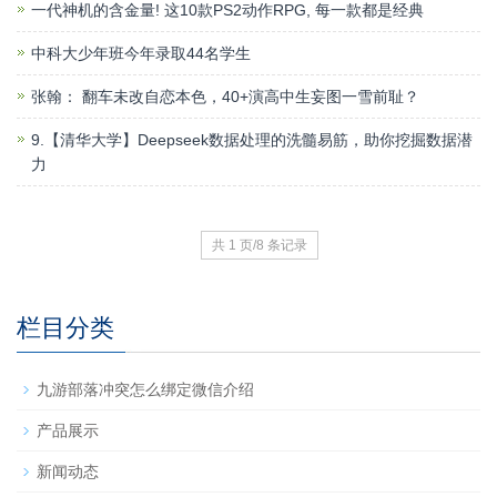
一代神机的含金量! 这10款PS2动作RPG, 每一款都是经典
中科大少年班今年录取44名学生
张翰： 翻车未改自恋本色，40+演高中生妄图一雪前耻？
9.【清华大学】Deepseek数据处理的洗髓易筋，助你挖掘数据潜
力
共 1 页/8 条记录
栏目分类
九游部落冲突怎么绑定微信介绍
产品展示
新闻动态