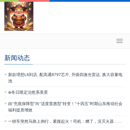
Toggl
navig
新闻动态
新款理想L6到店, 配高通8797芯片, 升级四激光雷达, 换大容量电
池
❄️冬日限定治愈系美景
由“兜底保障型”向“适度普惠型”转变！“十四五”时期山东推动社会
福利提质增效
一轿车突然马路上倒行，紧接起火！司机：糟了，没灭火器……