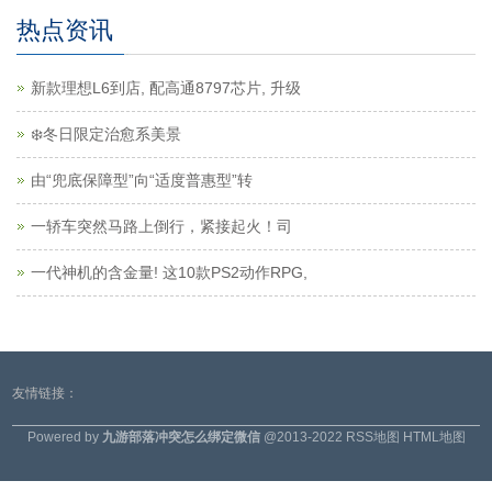
热点资讯
新款理想L6到店, 配高通8797芯片, 升级
❄️冬日限定治愈系美景
由“兜底保障型”向“适度普惠型”转
一轿车突然马路上倒行，紧接起火！司
一代神机的含金量! 这10款PS2动作RPG,
友情链接：
Powered by
九游部落冲突怎么绑定微信
@2013-2022
RSS地图
HTML地图